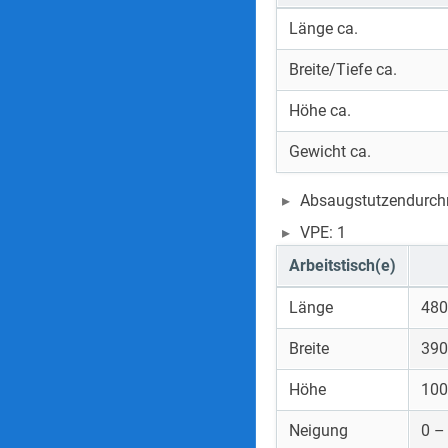
Länge ca.
Breite/Tiefe ca.
Höhe ca.
Gewicht ca.
Absaugstutzendurc
VPE: 1
Arbeitstisch(e)
Länge
48
Breite
39
Höhe
10
Neigung
0 –