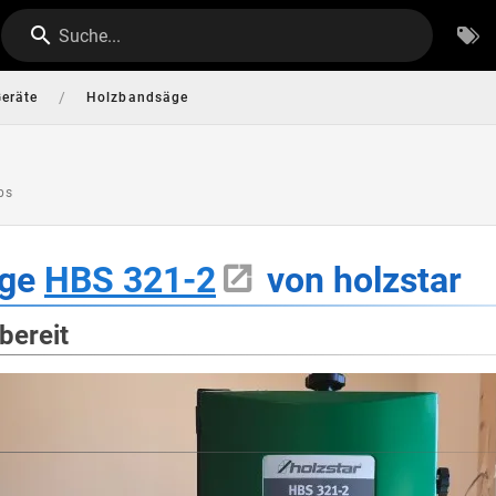
Suche...
/
Geräte
Holzbandsäge
bs
äge
HBS 321-2
von holzstar
bereit