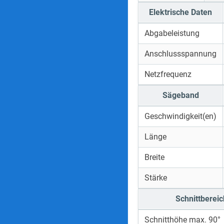
Elektrische Daten
Abgabeleistung
Anschlussspannung
Netzfrequenz
Sägeband
Geschwindigkeit(en)
Länge
Breite
Stärke
Schnittberei
Schnitthöhe max. 90°