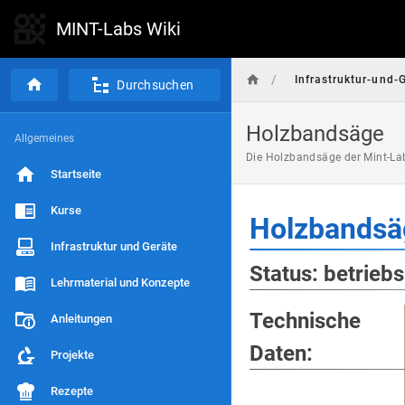
MINT-Labs Wiki
/
Infrastruktur-und-
Durchsuchen
Holzbandsäge
Allgemeines
Die Holzbandsäge der Mint-La
Startseite
Kurse
Holzbands
Infrastruktur und Geräte
Status: betriebs
Lehrmaterial und Konzepte
Technische
Anleitungen
Daten:
Projekte
Rezepte