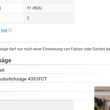
)
91 dB(A)
2
u
hier
äge darf nur nach einer Einweisung von Fabian oder Sandra be
säge
eit
hubstichsäge 4351FCT