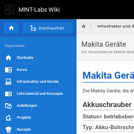
MINT-Labs Wiki
/
Infrastruktur-und-
Durchsuchen
Makita Geräte
Allgemeines
Die Verschiedenen Makita Gerä
Startseite
Kurse
Makita Gerä
Infrastruktur und Geräte
Die Makita Geräte, die w
Lehrmaterial und Konzepte
Akkuschrauber
Anleitungen
Status= betriebsber
Projekte
Typ: Akku-Bohrsch
Rezepte