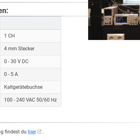
en:
1 CH
4 mm Stecker
0 - 30 V DC
0 - 5 A
Kaltgerätebuchse
100 - 240 VAC 50/60 Hz
g findest du
hier
.