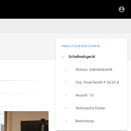
INHALTSVERZEICHNIS
Schaltnetzgerät
Status= betriebsbereit
Typ: PeakTech® P 6225 A
Anzahl: 10
Technische Daten:
Benutzung: