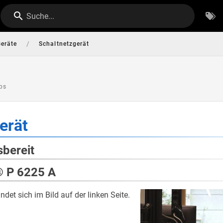
Suche...
/
Geräte
Schaltnetzgerät
abs
erät
sbereit
® P 6225 A
det sich im Bild auf der linken Seite.