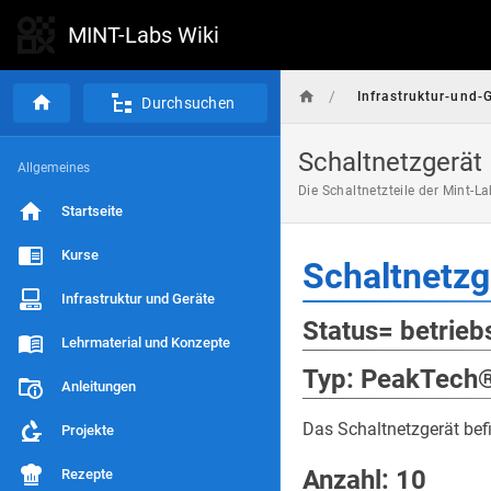
MINT-Labs Wiki
/
Infrastruktur-und-
Durchsuchen
Schaltnetzgerät
Allgemeines
Die Schaltnetzteile der Mint-L
Startseite
Kurse
Schaltnetzg
Infrastruktur und Geräte
Status= betrieb
Lehrmaterial und Konzepte
Typ: PeakTech
Anleitungen
Das Schaltnetzgerät befin
Projekte
Anzahl: 10
Rezepte